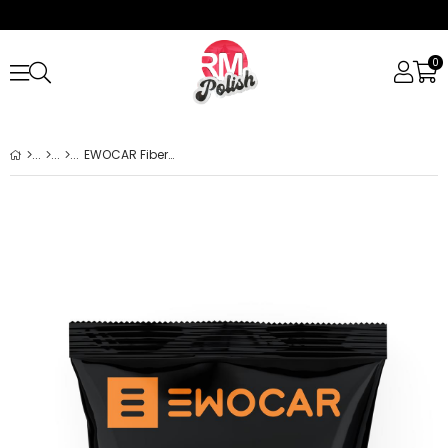
0
EWOCAR FiberCut Ped