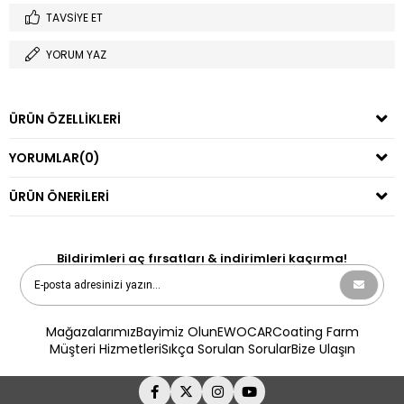
TAVSIYE ET
YORUM YAZ
ÜRÜN ÖZELLIKLERI
YORUMLAR
(0)
ÜRÜN ÖNERILERI
Bildirimleri aç fırsatları & indirimleri kaçırma!
Mağazalarımız
Bayimiz Olun
EWOCAR
Coating Farm
Müşteri Hizmetleri
Sıkça Sorulan Sorular
Bize Ulaşın