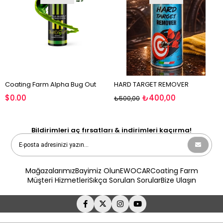
Coating Farm Alpha Bug Out
HARD TARGET REMOVER
$0.00
₺400,00
₺500,00
Bildirimleri aç fırsatları & indirimleri kaçırma!
Mağazalarımız
Bayimiz Olun
EWOCAR
Coating Farm
Müşteri Hizmetleri
Sıkça Sorulan Sorular
Bize Ulaşın