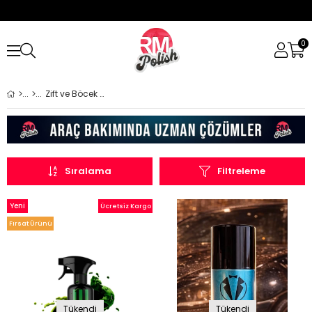
0
Zift ve Böcek Temizleme
Sıralama
Filtreleme
Yeni
Ücretsiz Kargo
Ürün
Fırsat Ürünü
Tükendi
Tükendi